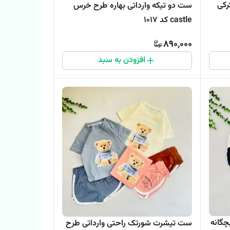
رکی
ست دو تیکه وارداتی بهاره طرح خرس
castle کد 1017
890,000
افزودن به سبد
چگانه
ست تیشرت شورتک راحتی وارداتی طرح