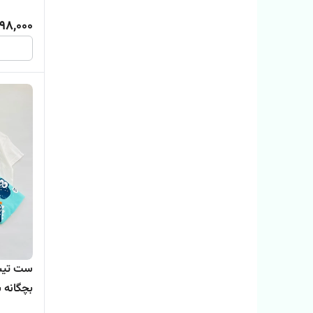
98,000
بچگانه بی