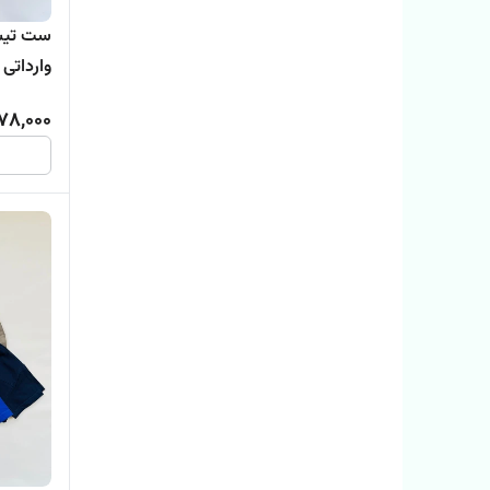
ست تیشر
1014
78,000