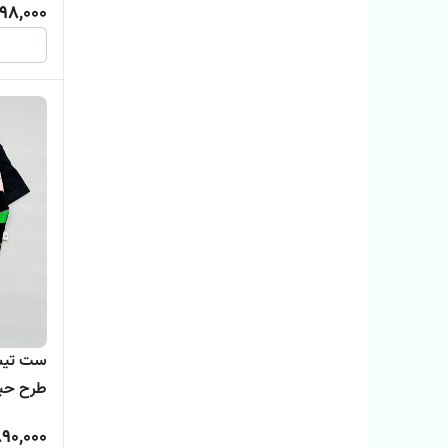
98,000
ست تیشر
طرح حیوانات
90,000