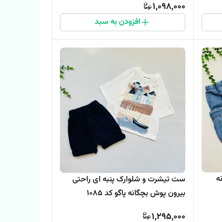
1,098,000
افزودن به سبد
ه
ست تیشرت و شلوارک پنبه ای راحتی
بیرون پوش بچگانه پاگو کد 1085
1,295,000