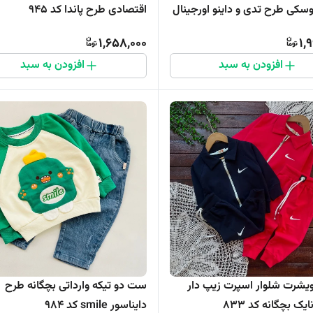
سکی طرح تدی و داینو اورجینال
اقتصادی طرح پاندا کد ۹۴۵
1,658,000
1,
افزودن به سبد
افزودن به سبد
رت شلوار اسپرت زیپ دار
ست دو تیکه وارداتی بچگانه طرح
یک بچگانه کد 833
دایناسور smile کد ۹۸۴