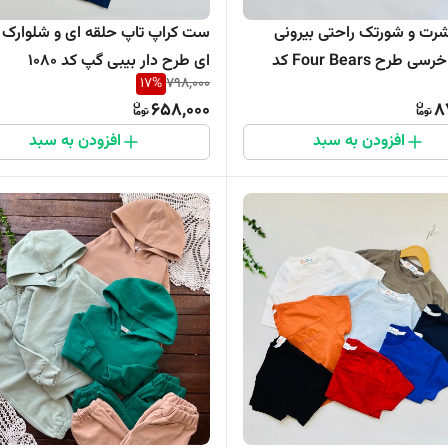
ت و شورتک راحتی بیرونی
ست کراپ تاپ حلقه ای و شلوارک پ
وارداتی خرسی طرح Four Bears کد
ای طرح دار بیبی گپ کد 1080
17
%
798,000
658,000
8
افزودن به سبد
افزودن به سبد