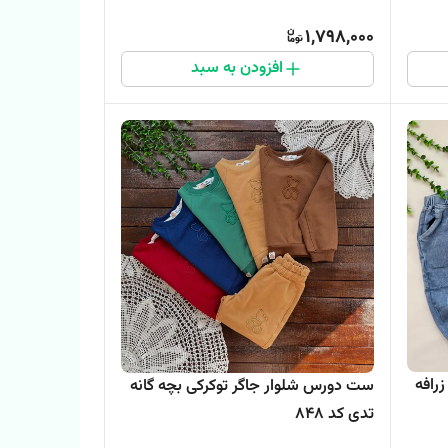
1,798,000
افزودن به سبد
رافه
ست دورس شلوار جاگر توکرکی بچه گانه
تدی کد 848