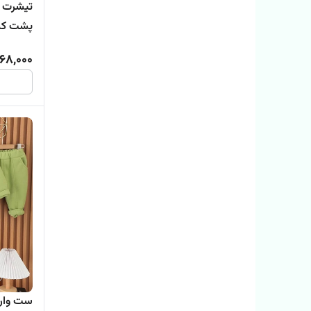
تیشرت ت
پشت کشبا
68,000
ست وارد