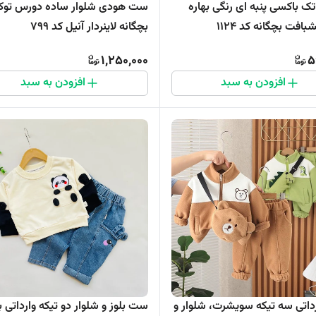
ک باکسی پنبه ای رنگی بهاره
ست هودی شلوار ساده دورس توک
فت بچگانه کد 1124
بچگانه لاینردار آنیل کد ۷۹۹
1,250,000
5
افزودن به سبد
افزودن به سبد
اتی سه تیکه سویشرت، شلوار و
ست بلوز و شلوار دو تیکه وارداتی ب