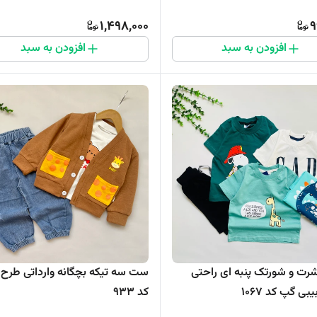
1,498,000
9
افزودن به سبد
افزودن به سبد
ست تیشرت و شورتک پنبه ای راحتی
ست سه تیکه بچگانه وارداتی طرح ز
بی گپ کد 1067
کد 933