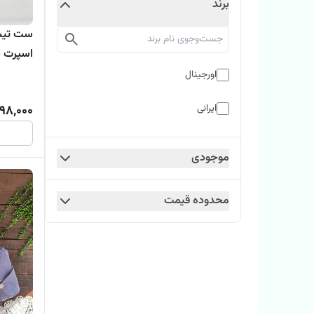
برند
ست تیشر
اسپرت بچگ
اورجینال
ایرانی
98,000
موجودی
محدوده قیمت