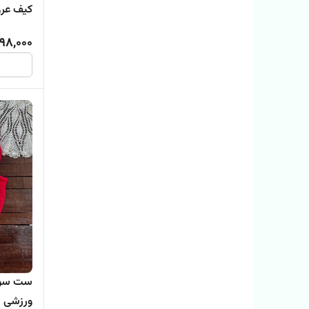
کیف عرو
کد 852
998,000
ست سویش
ورزشی نا