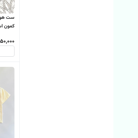
ست هودی
کمون اس
250,000