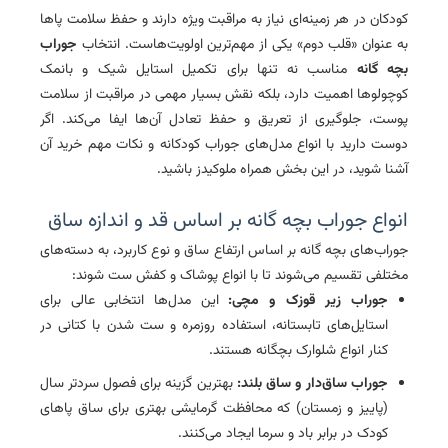
کودکان در هر زمینه‌ای نیاز به مراقبت ویژه دارند و حفظ سلامت پاها
به عنوان «قلب دوم» یکی از مهم‌ترین اولویت‌هاست. انتخاب
جوراب
بچه گانه
مناسب نه تنها برای تکمیل استایل شیک و بانمک
کوچولوها اهمیت دارد، بلکه نقش بسیار مهمی در مراقبت از سلامت
پوست، جلوگیری از تعریق و حفظ تعادل آن‌ها ایفا می‌کند. اگر
دوست دارید با انواع مدل‌های جوراب کودکانه و نکات مهم خرید آن
آشنا شوید، در این بخش همراه ملوکیدز باشید.
انواع جوراب بچه گانه بر اساس قد و اندازه ساق
جوراب‌های بچه گانه بر اساس ارتفاع ساق و نوع کاربرد، به دسته‌های
مختلفی تقسیم می‌شوند تا با انواع پوشاک و کفش ست شوند:
جوراب زیر قوزک و مچی:
این مدل‌ها انتخابی عالی برای
استایل‌های تابستانه، استفاده روزمره و ست شدن با کتانی در
کنار انواع
شلوارک بچگانه
هستند.
جوراب ساق‌دار و ساق بلند:
بهترین گزینه برای فصول سردتر سال
(پاییز و زمستان) که محافظت گرمایشی بهتری برای ساق پاهای
کودک در برابر باد و سرما ایجاد می‌کنند.