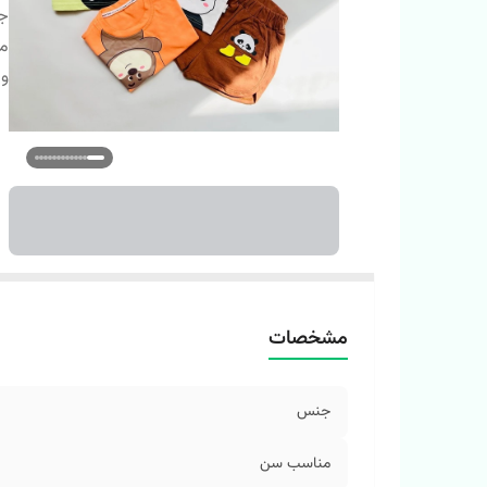
ج
م
وی
مشخصات
جنس
مناسب سن