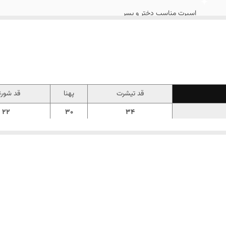
اسپرت مناسب دختر و پسر
قد تیشرت
پهنا
قد شور
22
30
34
25
31
36/5
26
33
38/5
28
34
41
29
36
42