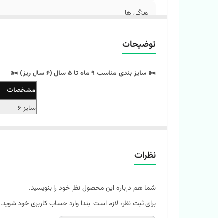
ویژگی ها
توضیحات
✂️ سایز بندی مناسب 9 ماه تا 5 سال (6 سال ریز) ✂️
مشخصات
سایز 6
سایز 8
سایز 10
نظرات
سایز 12
سایز 14
شما هم درباره این محصول نظر خود را بنویسید.
‼️ اندازه‌ها رو با نرمال‌ترین لباس کوچولوتون چک کنید و ۱ تا ۲ سانت خطای اندازه‌گیری لحاظ کنید.
برای ثبت نظر، لازم است ابتدا وارد حساب کاربری خود شوید.