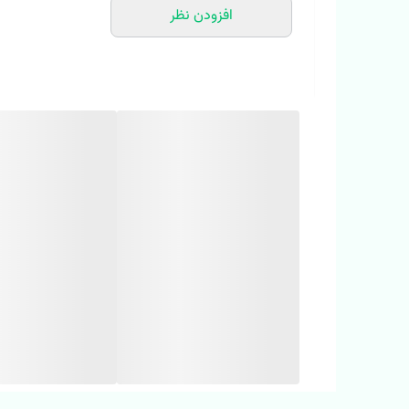
افزودن نظر
🌈
ست دو تیکه magic طرح پاندا و تدی
🌈 جنس دو رو پنبه وارداتی
🌈سه رنگ (سفید/ نارنجی/ سبز)
🌈وارداتی و اورجینال
🌈کیفیت عالی/ تنخور جذاب
‼️ نکته: لطفا یکی دو درجه اختلاف رنگ جزئی در نمایشگرهای 
p>