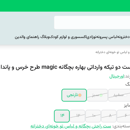
خترونه
لباس پسرونه
نوزادی
اکسسوری و لوازم کودک
وبلاگ راهنمای والدین
 لباس تو خونه‌ای دخترانه
 دو تیکه وارداتی بهاره بچگانه magic طرح خرس و پاندا کد 1018
ند:
اورجینال
نگ
سفید
سبز
نارنجی
یز
14
12
10
8
6
ته‌بندی
:
ست راحتی بچگانه و لباس تو خونه‌ای دخترانه