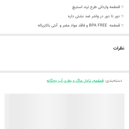
✨ قمقمه وارداتی طرح ترند استیچ
✨ دور تا دور در واشر ضد نشتی داره
✨ قمقمه BPA FREE و فاقد مواد مضر و آنتی باکتریاله
✨ حجم 500 میل و سایز بسیار مناسب برای کودک
✨ نی سیلیکونی نرم و انعطاف پذیر که به دندون کودک آسیب نمیزنه
نظرات
❣️ابعاد : حجم 500 ml
ارتفاع : 18 سانت
دسته‌بندی
:
قمقمه، تراول ماگ و بطری آب بچگانه
✅لطفا یک تا دو سانت خطای اندازه گیری لحاظ کنید 🥰