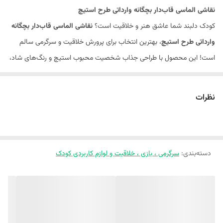
نقاشی الماسی قاب‌دار بچگانه وارداتی طرح استیچ
کودک دلبند شما عاشق هنر و خلاقیت است؟
نقاشی الماسی قاب‌دار بچگانه
وارداتی طرح استیچ
، بهترین انتخاب برای پرورش خلاقیت و سرگرمی سالم
است! این محصول با طراحی جذاب شخصیت محبوب استیچ و رنگ‌های شاد،
کودکان را به ساعت‌ها بازی فکری و هنری دعوت می‌کند.
ویژگی‌های کلیدی محصول:
نظرات
✨ کیفیت وارداتی:
الماس‌های درخشان و باکیفیت که پس از چسبیدن، مثل
جواهر می‌درخشند.
✨ طرح استیچ (Stitch):
شخصیت محبوب و دوست‌داشتنی که برای کودکان
دسته‌بندی
:
بسیار جذاب است.
سرگرمی ، بازی ، خلاقیت و لوازم کاربردی کودک
✨ قاب‌دار و آماده:
محصول به صورت کامل در قاب شیک و محکم قرار گرفته
و نیاز به چسباندن یا قاب‌گیری جداگانه ندارد.
✨ ابعاد مناسب:
با
ابعاد ۱۸ × ۱۴ سانتی‌متر،
اندازه‌ای ایده‌آل برای دستان
کوچک کودکان و دکوراسیون اتاق.