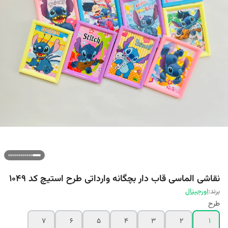
نقاشی الماسی قاب دار بچگانه وارداتی طرح استیچ کد 1049
برند:
اورجینال
طرح
۷
۶
۵
۴
۳
۲
۱