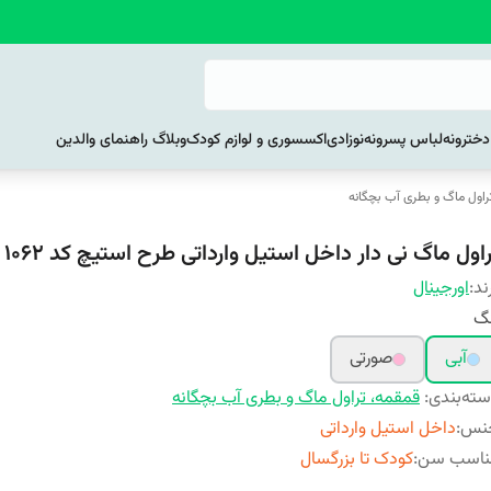
خترونه
لباس پسرونه
نوزادی
اکسسوری و لوازم کودک
وبلاگ راهنمای والدین
راول ماگ و بطری آب بچگانه
اول ماگ نی دار داخل استیل وارداتی طرح استیچ کد 1062
ند:
اورجینال
نگ
آبی
صورتی
ته‌بندی
:
قمقمه، تراول ماگ و بطری آب بچگانه
نس
:
داخل استیل وارداتی
ناسب سن
:
کودک تا بزرگسال