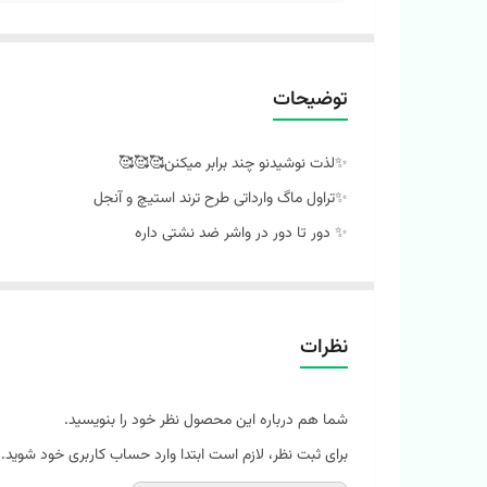
توضیحات
✨لذت نوشیدنو چند برابر میکنن🥰🥰🥰
✨تراول ماگ وارداتی طرح ترند استیچ و آنجل
✨ دور تا دور در واشر ضد نشتی داره
✨بدنه ضخیم و با کیفیت عالی داره
✨داخل استیل
✨درب پیچی
نظرات
✨داخل ماکروویو نذارید
✨شستشوی دستی انجام بدین و از ماشین استفاده نکنین
شما هم درباره این محصول نظر خود را بنویسید.
✨ حجم حدود 500 میل
برای ثبت نظر، لازم است ابتدا وارد حساب کاربری خود شوید.
❣️ابعاد : حجم 500 ml