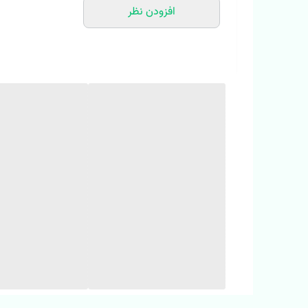
افزودن نظر
ارتفاع : 20 سانت
✅لطفا یک تا دو سانت خطای اندازه گیری لحاظ کنید 🥰