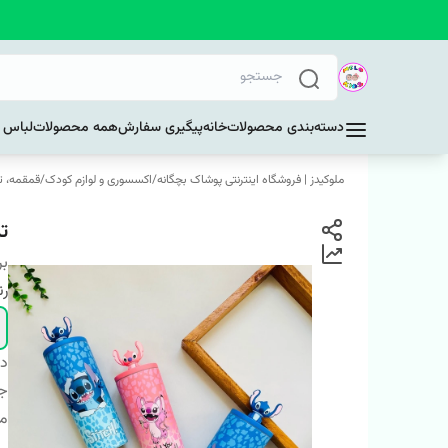
دسته‌بندی محصولات
خانه
پیگیری سفارش
همه محصولات
لباس د
ملوکیدز | فروشگاه اینترنتی پوشاک بچگانه
/
اکسسوری و لوازم کودک
/
قمقمه، ت
تر
بر
ر
دس
ج
م