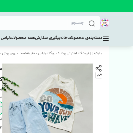
دسته‌بندی محصولات
خانه
پیگیری سفارش
همه محصولات
لباس د
ملوکیدز | فروشگاه اینترنتی پوشاک بچگانه
/
لباس دخترونه
/
ست بیرون پوش دخت
س
کد 
بر
سا
دس
ج