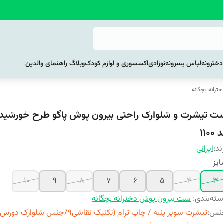
خترونه
لباس پسرونه
نوزادی
اکسسوری و لوازم کودک
وبلاگ راهنمای والدین
رانه بچگانه
ت تیشرت و شلوارک راحتی بیرون پوش پاگو طرح خورشید و
1100
ند:
ایرانی
یز
10
9
8
7
6
5
4
3
ته‌بندی
:
ست بیرون پوش دخترانه بچگانه
نس
:
تیشرت سوپر پنبه / چاپ ترام (تکنیک نقاشی9/جنس شلوارک دورس