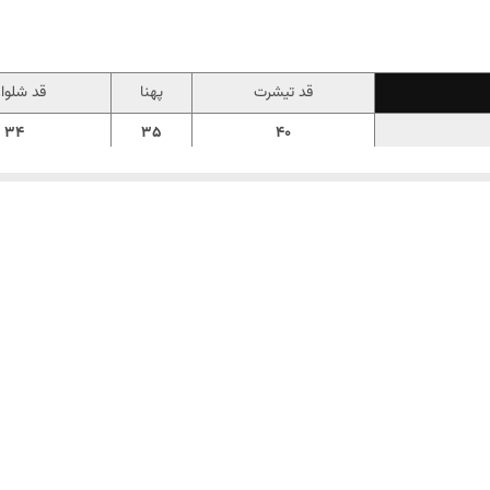
قد تیشرت
پهنا
قد شلوا
34
35
40
38
37
42
42
39
45
44
42
48
47
44
52
51
46
55
54
48
59
56
50
61