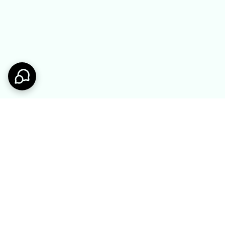
ی پنبه ای
ست تیشرت و شورتک پنبه ای
 گپ
راحتی بچگانه بیبی گپ
858.000 تومان