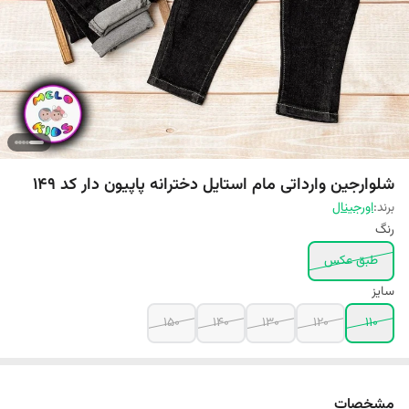
شلوارجین وارداتی مام استایل دخترانه پاپیون دار کد 149
برند:
اورجینال
رنگ
طبق عکس
سایز
150
140
130
120
110
مشخصات