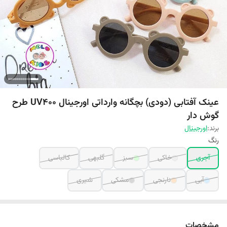
عینک آفتابی (دودی) بچگانه وارداتی اورجینال UV400 طرح
گوش دار
برند:
اورجینال
رنگ
آجری
خاکی
سبز
گلبهی
کالباسی
آبی
نارنجی
مشکی
شیری
مشخصات