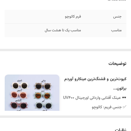
جنس
فرم کائوچو
مناسب
مناسب یک تا هشت سال
توضیحات
کیوت‌ترین و قشنگ‌ترین عینکارو آوردم
براتون...
🕶️ عینک آفتابی وارداتی اورجینال UV400
✅ جنس فریم: کائوچو
🐻 طرح فریم: گوش‌دار
👶 مناسب ۱ تا ۸ سال (اسپرت)
نظرات