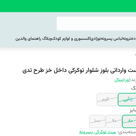
خترونه
لباس پسرونه
نوزادی
اکسسوری و لوازم کودک
وبلاگ راهنمای والدین
ت وارداتی بلوز شلوار توکرکی داخل خز طرح تدی
ند:
اورجینال
نگ
آبی
کرم
یز
100
90
80
ته‌بندی
:
ست توکرکی پسرونه