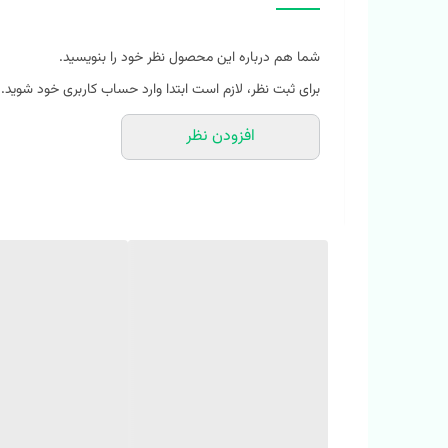
اسپرت مناسب دختر و پسر قشنگتون
دکمه های فلزی و چفتی قشنگش بهتون کمک میکنه که لباس
شما هم درباره این محصول نظر خود را بنویسید.
فوق العاده نرم و راحته و جوجتون احساس خیلی خوبی داره
برای ثبت نظر، لازم است ابتدا وارد حساب کاربری خود شوید.
افزودن نظر
سایز بندی مناسب ۹ ماه تا ۴ سال
سایز 80: قد لباس : 35 پهنا: 30 قد شلوار : 49
سایز 90: قد لباس : 38 پهنا: 32 قد شلوار : 54
سایز100: قدلباس : 41 پهنا: 34 قد شلوار : 57
ارسال داریم به هرجایی که هستین نحوه عکس کار و سایز کوچولوی نازتون رو از طریق: واتساپ 
خراسان شمالی شیروان ابتدای خیابان دانش(نرسیده به دانش ۲). پوشاک ملو