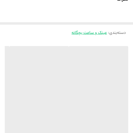
دسته‌بندی
:
عینک و ساعت بچگانه
عینک آفتابی وارداتی اورجینال UV400
جنس فرم کائوچو
طرح فرم ساده
مناسب ۱ تا ۸ سال اسپرت مناسب دختر و پسر گلتون
یه عالمه رنگ‌ خوشگل و دلبر داره ‌