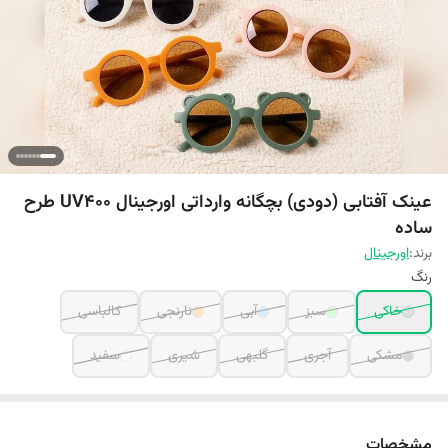
عینک آفتابی (دودی) بچگانه وارداتی اورجینال UV400 طرح
ساده
برند:
اورجینال
رنگ
خاکی
سبز
آبی
نارنجی
کالباسی
مشکی
آجری
گلبهی
شیری
سفید
مشخصات