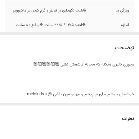
ویژگی ها
قابلیت نگهداری در فریزر و گرم کردن در ماکروویو
اندازه
🔶ابعاد 14/5 * 22/5 سانت 🔶ارتفاع : 8 سانت
توضیحات
یجوری دلبری میکنه که محاله عاشقش نشی 🥰🥰🥰🥰🥰🥰
خوشحال میشم بیای تو پیجم و مهمونمون باشی @melokids.ir
@melokids.ir
میتونی خیلی راحت سفارشتو از طریق سایت ثبت کنی https://melokids.ir
نظرات
❣️ لانچ باکس تدی (ظرف غذای خرسی ) 🐻🐻🐻