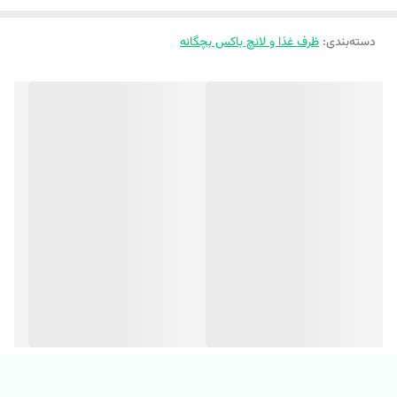
❣️ بسیار با کیفیت
دسته‌بندی
:
❣️ اورجینال و وارداتی💯
ظرف غذا و لانچ باکس بچگانه
❣️ جنس ظرف تقسیم استیل و بدنه اکرولیک و نشکن
❣️ دارای ظرف تقسیم استیل که قابل جداسازیه
❣️ دو بخش مجزا داره برای برنج،خورشت،میوه،تنقلات و....
❣️ مناسب برای سفر و مدرسه و مهد کودک و‌....
❣️ کاملا وکیوم
❣️ ابعاد 14/5 * 22/5 سانت
❣️ ارتفاع : 8 سانت
❣️ قابلیت نگهداری در فریزر و گرم کردن در ماکروویو
🔴 همه روزه ارسال داریم هرجایی که بخواین
🗺️ آدرس فروشگاه حضوری: