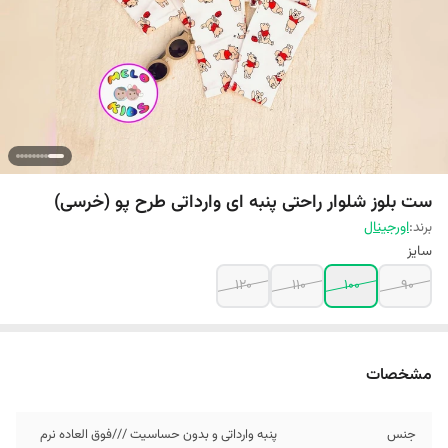
ست بلوز شلوار راحتی پنبه ای وارداتی طرح پو (خرسی)
برند:
اورجینال
سایز
120
110
100
90
مشخصات
جنس
پنبه وارداتی و بدون حساسیت ///فوق العاده نرم