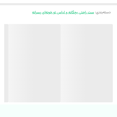
دسته‌بندی
:
🔸 ست بلوز شلوار راحتی طرح پو 🧸
ست راحتی بچگانه و لباس تو خونه‌ای پسرانه
🔸جنس پنبه وارداتی و بدون حساسیت 🌸
🔸فوق العاده نرم و لطیف و راحته
🔸 با کیفیت و درجه یک
🔸دوخت عالی و حرفه ای
🔸 اورجینال💯
🔸اسپرت مناسب دختر و پسر 👦👧
🔸به هیچ وجه آبرفت و رنگ رفت ندارن
🔸پرز نمیدن
🔸گوله نمیشن
🔸تک رنگ مطابق عکس
✂️ سایز بندی مناسب 9 ماه تا ۵ سال (۹۰ تا ۱۲۰) ✂️