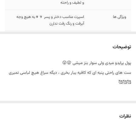
و لطیف و راحته
ویژگی ها
اسپرت مناسب دختر و پسر 👦👧به هیچ وجه
آبرفت و رنگ رفت ندارن
مناسب
9 ماه تا ۵ سال (۹۰ تا ۱۲۰)
توضیحات
پول پرایدو میدی ولی سوار بنز میشی 😜😜
ست های راحتی پنبه ای که کافیه یبار بخری ، دیگه سراغ هیچ لباسی نمیری
🥰🥰🥰
خوشحال میشم بیای تو پیجم و مهمونمون باشی @melokids.ir
نظرات
@melokids.ir
میتونی خیلی راحت سفارشتو از طریق سایت ثبت کنی https://melokids.ir