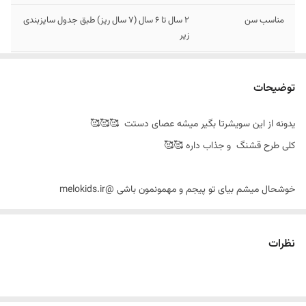
مناسب سن
۲ سال تا ۶ سال (۷ سال ریز) طبق جدول سایزبندی
زیر
ویژگی ها
سر آستین ها کش دوزی شده ///پایین سویشرت
گت داره
توضیحات
یدونه از این سویشرتا بگیر میشه عصای دستت 🥰🥰🥰
کلی طرح قشنگ و جذاب داره 🥰🥰
خوشحال میشم بیای تو پیجم و مهمونمون باشی @melokids.ir
@melokids.ir
نظرات
✨ سویشرت داخل خز طرح خرگوش و هویج
✨ جنس رویه کار، شمعی
✨ ضد آب و بادگیر