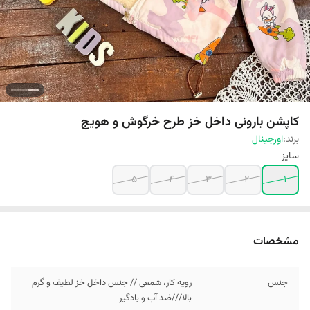
کاپشن بارونی داخل خز طرح خرگوش و هویج
برند:
اورجینال
سایز
5
4
3
2
1
مشخصات
جنس
رویه کار، شمعی // جنس داخل خز لطیف و گرم
بالا///ضد آب و بادگیر