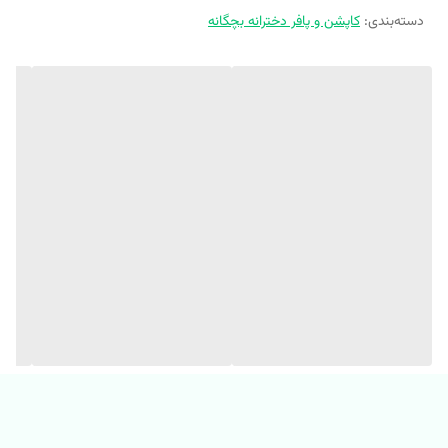
دسته‌بندی
:
✨ جنس داخل خز لطیف و گرم بالا
کاپشن و پافر دخترانه بچگانه
✨ کیفیت فوق العاده عالی و درجه یک
✨ سر آستین ها کش دوزی شده
✨ پایین سویشرت گت داره
✨ راحت میتونی تا اردیبهشت تنش کنی
✨ فوق العاده سبک و راحته
✨ جون میده برای این هوا
(اختلاف جزئی رنگ، بخاطر شرایط مختلف نور در نظر بگیرین)
✂️ سایز بندی مناسب ۲ تا ۶ سال (۷ سال ریز) ✂️
سایز
سایز
سایز
سایز
مشخصات
سایز4
5
3
2
۱