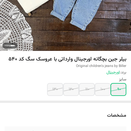
بیلر جین بچگانه اورجینال وارداتی با عروسک سگ کد 540
Original children's jeans by Biller
برند:
اورجینال
سایز
130
120
110
100
90
مشخصات