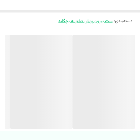
https://instagram.com/melokids.ir
دسته‌بندی
:
ست بیرون پوش دخترانه بچگانه
✨ وقتی این بیلر رو ببینید، عاشق عروسک سگ سنجاق شده جلوش میشین!
🐰
👈 بچه‌هاتون که این بیلر رو بپوشن، اینقدر این بیلر شیک و راحته دیگه درش
نمیارن !
💎 این بیلر جین چی داره؟
✅ جین اورجینال و با کیفیت که هیچ وقت فرم و رنگش رو از دست نمی‌ده.
✅ طراحی خاص با عروسک سگ که از بیلر جداست و به لباس جذابیت
دوچندانی می‌ده.
✅ راحت و شیک برای همه‌جا، از بازی‌های خونه تا مهمونی‌های بیرون.
✅ رنگ جذاب آبی روشن و بافت نرم جین که بچه‌ها عاشقش می‌شن! 🎨