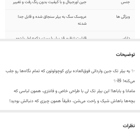
جنس
جین اورجینال و با کیفیت بدون رنگ رفت و تغییر
ویژگی ها
عروسک سگ به بیلر سنجاق شده و قابل جدا
شدنه
دارای
قابلیت تنظیم قد بیلر با بستن دکمه اول یا دوم
مناسب سن
6 ماه تا 4 سال طبق جدول سایزبندی زیر
توضیحات
✨ یه بیلر تک جین وارداتی فوق‌العاده برای کوچولوتون که تمام نگاه‌ها رو جلب
می‌کنه! 🧸✨
مامانا و باباها! این بیلر تک لی با طراحی خاص و فانتزی، همون لباسی که
بچه‌ها باهاش شیک و راحت می‌شن، دقیقاً همون چیزی که دنبالش بودید!
😍
🥰 اینجا کلی مدل‌های باحال و جالب داریم که هرکدوم از اون‌ها برای هر سن
نظرات
و هر سلیقه‌ عالیه.