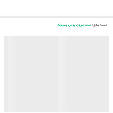
سایز 13
45
36
58
‼️اندازهارو با نرمالترین لباس کوچولوتون چک کنید و 1 تا 2 سانت خطای اندازه
گیری لحاظ کنید.‼️
دسته‌بندی
:
ست بیرون پوش پسرونه
🌸 شیک‌ترین و جدیدترین لباس ها و ست
های عیدانه ۱۴۰۵ 🌸
(مشاهده و خرید - کلیک کنید)
💫 یه ست وارداتی خیییییلی خفن و با کیفیت 💫
دقیقا همون کار خاصی که دنبالش بودی اینجاست😉
🖌 ست دو تیکه سویشرت و شلوار وارداتی برند Home Baby
🖌 تک رنگ مشکی با خط های سفید جذاب و زیبا مطابق عکس