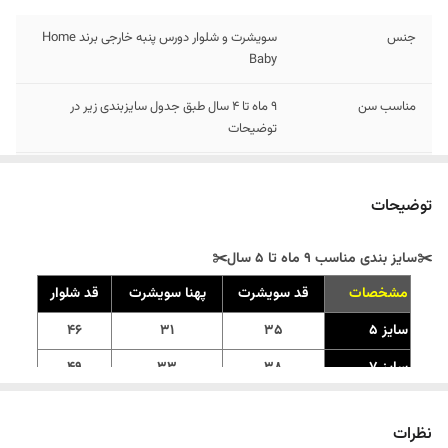
جنس
سویشرت و شلوار دورس پنبه خارجی برند Home
Baby
مناسب سن
۹ ماه تا 4 سال طبق جدول سایزبندی زیر در
توضیحات
مناسب
برای استفاده روزمره ، ورزش و پیک نیک و ...
توضیحات
✂️سایز بندی مناسب ۹ ماه تا ۵ سال✂️
مشخصات
قد سویشرت
پهنا سویشرت
قد شلوار
سایز 5
35
31
46
سایز 7
38
33
49
سایز 9
40
34
53
نظرات
سایز 11
42
35
55