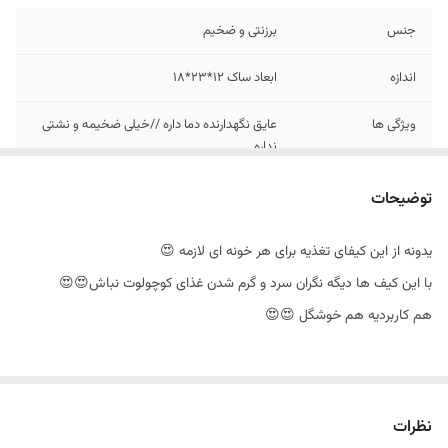
جنس
برزنتی و ضخیم
اندازه
ابعاد ساک 12*23*18
ویژگی ها
عایق نگهدارنده دما داره //خیلی ضخیمه و نشتی
نداره
توضیحات
یدونه از این کیفای تغذیه برای هر خونه ای لازمه 😍
با این کیف ها دیگه نگران سرد و گرم شدن غذای کوچولوت نباش😍😍
هم کاربردیه هم خوشگل 😍😍
همراهمون باش، چون کلی کار خفن و قشنگ داریم برا هر سنی که بخوای🥰
🥰🥰
نظرات
@melokids.ir