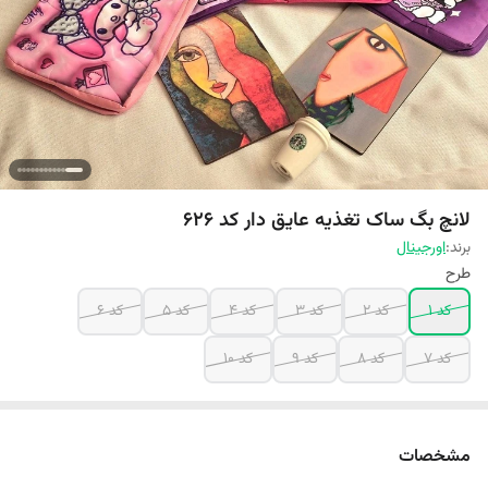
لانچ بگ ساک تغذیه عایق دار کد ۶۲۶
برند:
اورجینال
طرح
کد 1
کد 2
کد 3
کد 4
کد 5
کد 6
کد 7
کد 8
کد 9
کد 10
مشخصات