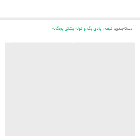
🎀 ساک تغذیه طرح کرومی و ملودی
دسته‌بندی
:
🎀 وارداتی و اورجینال💯
کیف ، بادی بگ و کوله پشتی بچگانه
🎀 جنسش برزنتیه و ضخیمه ✔️
🎀 عایق نگهدارنده دما داره ✔️
🎀 ضخیمه و نشتی نداره ✔️
🎀 فوق العاده سبک و کاربردیه ✔️
✂️ ابعاد ساک 12*23*18 ✂️
🎀طرحاش اسپرته و مناسب دختر و پسر
🎀 هم میتونین بعنوان ساک غذا استفاده کنین هم برای نوزادتون هم برای
استفاده روزانه بچه ها✔️
🎀ظرف غذا و قمقمه داخلش جا میشه
🔴 همه روزه ارسال داریم هرجایی که بخواین
🗺️ آدرس فروشگاه حضوری: