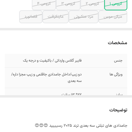
کرومی 1
کرومی 2
کرومی 3
کرومی 4
میکی موس
مرد عنکبوتی
ماینکرافت
فضانورد
مشخصات
جنس
فایبر گلاس وارداتی / باکیفیت و درجه یک
ویژگی ها
دو زیپ/داخل جامدادی جاقلمی و زیپ مجزا داره/
سه بعدی
سایز
22* 13 سانت
توضیحات
جامدادی های تبلتی سه بعدی ترند 2025 رسیییید 😍😍😍