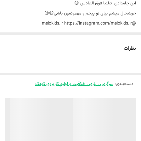
این جامدادی تبلتیا فوق العادس 😍
خوشحال میشم بیای تو پیجم و مهمونمون باشی😍😍
@melokids.ir‬ https://instagram.com/melokids.ir
💠 جامدادی تبلتی سه بعدی طرح فضانورد و کرومی و ...
نظرات
💠 جنس رویه فایبر گلاس درجه یک و محکم 👌👌
💠 طرح سه بعدی جذاب و برجسته 😍
💠 وارداتی و اورجینال 💯
دسته‌بندی
:
💠 داخل جامدادی زیپ و پارتیشن داره
سرگرمی ، بازی ، خلاقیت و لوازم کاربردی کودک
💠 کیفیتش عالیه👌
💠 ابعادش حدود 13*22 سانتی متر
💠 دو زیپ مقاوم داره
💠 قابل شستشو