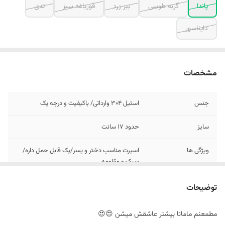
پاندا
گربه طوسی
ببر زرد
قورباغه سبز
تدی
دایناسور
مشخصات
جنس
استیل 304 وارداتی/ باکیفیت و درجه یک
سایز
حدود 17 سانت
ویژگی ها
اسپرت مناسب دختر و پسر/پک قابل حمل داره/
سبک و مقاومه
توضیحات
مطمعنم مامانا بیشتر عاشقش میشن 😍😍