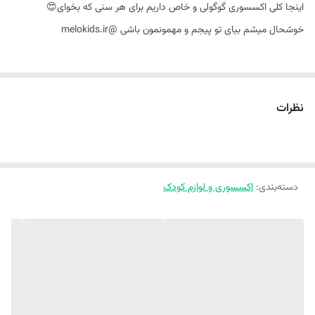
اینجا کلی اکسسوری گوگولی و خاص داریم برای هر سنی که بخوای😍
خوشحال میشم بیای تو پیجم و مهمونمون باشی @melokids.ir
✨ ست قاشق و چنگال پک دار طرح حیوانات برند FRIENDS 😽🐯🐼
✨ پک +قاشق استیل +چنگال استیل 😍جنس دسته سرامیکی
نظرات
✨ 3 تا طرح خوشگل و جذاب داره (پاندا سفید/ببر زرد/گربه طوسی)
✨ قاشق و چنگال استیل با کیفیت و ضخامت معمولی که عمری ترین خرید
کوچولوت میشه😍😍😍
دسته‌بندی
:
✨ سبک و خوش دست
اکسسوری و لوازم کودک
✨ وارداتی و اورجینال 💯
✨ برای استفاده طولانی مدت عالیه 😍
✨ پک پلاستیکی مقاوم برای حمل راحت و بهداشتی ✨
✨ ابعاد 17 سانت
✨ برای مدرسه، کلاس ، اردو،استفاده روزمره و….عالیه👌🏻