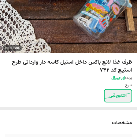
ظرف غذا لانچ باکس داخل استیل کاسه دار وارداتی طرح
استیچ کد 742
برند:
اورجینال
طرح
استیچ آبی
مشخصات