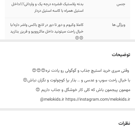
جنس
بدنه پلاستیک فشرده درجه یک و وارداتی///داخل
استیل همراه با کاسه استیل دردار
ویژگی ها
کاملا وکیوم و دور تا دور در لانچ باکس واشر داره/با
خیال راحت میتونید داخل ماکروویو و فریزر بذارید
😍😍
اندازه
ابعاد 15 * 22 * 5 سانت
توضیحات
⁨ وقتی میری خرید استیچ جذاب و گوگولی رو یادت نره😍😍😍
با خیال راحت سوپ و عدسی و .. بذار برا کوچولوت و نگران نباش😍
مهمون پیجمون باش که کلی کار خوشگل و جذاب داریم 😍
‪@melokids.ir‬ https://instagram.com/melokids.ir
🌞 لانچ باکس کاسه دار داخل استیل طرح ترند استیچ
نظرات
🌞 بسیار با کیفیت