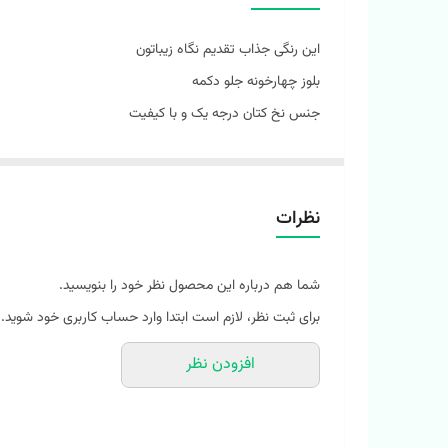
این رنگی جذاب تقدیم نگاه زیباتون
بلوز چهارخونه جلو دکمه
جنس نخ کتان درجه یک و با کیفیت
رنگ مطابق عکس
آستین پاگون دار برای تا زدن شیک
اسپرت مناسب‌ ست خواهر برادری
نظرات
سایز‌بندی مناسب ۳ تا 12 سال
سایز 24: قد بلوز : ۴۳ پهنا : 29 قد آستین : 35
شما هم درباره این محصول نظر خود را بنویسید.
سایز 26: قد بلوز : ۴۶ پهنا : 32 قد آستین : 37
برای ثبت نظر، لازم است ابتدا وارد حساب کاربری خود شوید.
سایز 28: قد بلوز : 49 پهنا : 34 قد آستین : 39
افزودن نظر
سایز 30: قد بلوز : 52 پهنا : 36 قد آستین : 41
سایز 32: قد بلوز : 55 پهنا : 39 قد آستین : 45
سایز 34: قد بلوز : 58 پهنا : 41 قد آستین : 49