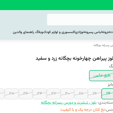
خترونه
لباس پسرونه
نوزادی
اکسسوری و لوازم کودک
وبلاگ راهنمای والدین
س پسرانه بچگانه
لوز پیراهن چهارخونه بچگانه زرد و سفید
نگ
طبق عکس
یز
38
36
34
32
30
28
26
24
ته‌بندی
:
بلوز ، تیشرت و دورس پسرانه بچگانه
نس
:
نخ کتان درجه یک و با کیفیت