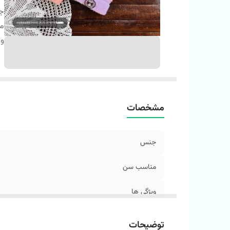
ج
م
وی
مشخصات
جنس
مناسب سن
ویژگی ها
توضیحات