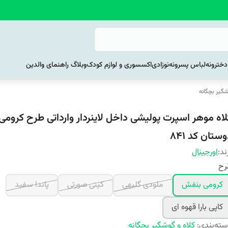
خترونه
لباس پسرونه
نوزادی
اکسسوری و لوازم کودک
وبلاگ راهنمای والدین
شگیر بچگانه
لاه موهر اسپرت پولیشی داخل لاینردار وارداتی طرح کرومی
ستان کد ۸۴۱
ند:
اورجینال
رح
کرومی بنفش
ملودی گلبهی
کیتی صورتی
پاندا سفید
کاپی بارا قهوه ای
ته‌بندی
:
کلاه و گوشگیر بچگانه