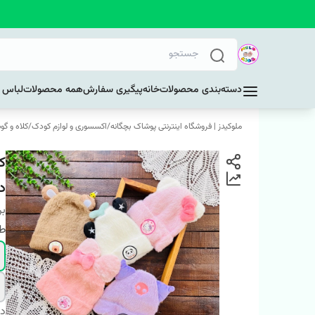
دسته‌بندی محصولات
خانه
پیگیری سفارش
همه محصولات
لباس د
ملوکیدز | فروشگاه اینترنتی پوشاک بچگانه
/
اکسسوری و لوازم کودک
/
کلاه و گو
ک
دو
بر
ط
دس