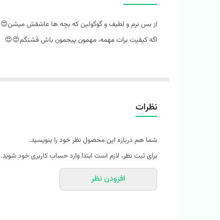
از بس نرم و لطیف و گوگولین که بچه ها عاشقش میشن😍
اگه کیفیت برات مهمه، مهمون پیجمون باش قشنگم😍😍
⭐️ کلاه موهر داخل لاینردار طرح کرومی و دوستان
⭐️وارداتی و اورجینال💯
نظرات
⭐️ جنسش موهر لطیف و گرمه، داخل کلاه لاینر داره👌
⭐️ خیلی راحته و کشسانی بالایی داره و سر بچه رو اذیت نمیک
شما هم درباره این محصول نظر خود را بنویسید.
⭐️ 5 تا طرح جذاب داره(کرومی/ کیتی/ ملودی/ پاند/ کاپی بارا)
برای ثبت نظر، لازم است ابتدا وارد حساب کاربری خود شوید.
💥
مناسب 2 سال به بالا
افزودن نظر
💥
عرض کلاه : 20
💥
ارتفاع کلاه 22
(مناسب دور سر 40 تا 66 تقریبا)