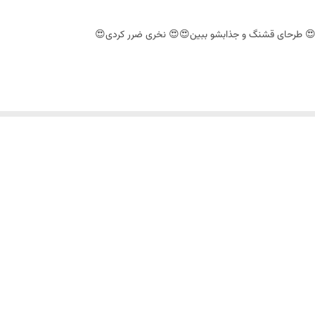
😍 طرحای قشنگ و جذابشو ببین😍😍 نخری ضرر کردی😍
نه 👌