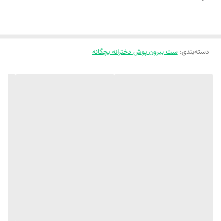
‼️ 1 تا 2 سانت خطای اندازه گیری لحاظ کنید.‼️
با یه قیمت عالی میتونی بهترین کار رو برا کوچولوت بخری😍😍
دسته‌بندی
:
ست بیرون پوش دخترانه بچگانه
✨
ست دو تیکه وارداتی طرح تدی برجسته
🧸
✨ جنس بلوز دورس پنبه وارداتی
✨جنس شلوار جین بهاره😍کمر کش وراحت😍
✨وارداتی و اورجینال
✨کاملا اسپرته و جون میده برا استایل خواهر برادری 😍
‼️‼️اختلاف رنگ بخاطر شرایط مختلف نور در نظر بگیرید ‼️‼️