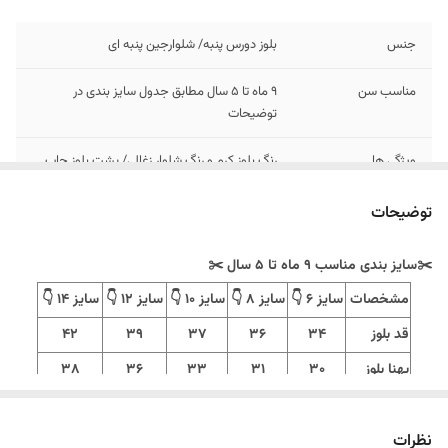
جنس
بلوز دورس پنبه/ شلوارجین پنبه ای
مناسب سن
9 ماه تا 5 سال مطابق جدول سایز بندی در
توضیحات
ویژگی ها
رنگ بلوز کرم و رنگ شلوار زغالی/ پشت بلوز چاپ
داره
توضیحات
✂️سایز بندی مناسب ۹ ماه تا 5 سال ✂️
مشخصات
سایز 6 👇
سایز 8 👇
سایز 10 👇
سایز 12 👇
سایز 14 👇
قد بلوز
34
36
37
39
42
پهنا بلوز
30
31
33
36
38
قد شلوار
45
47
51
54
57
‼️️اندازهارو با نرمالترین لباس کوچولوتون چک کنید.‼️
نظرات