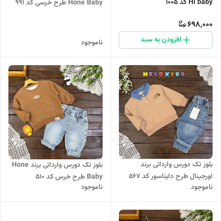
HI baby کد 1005
Hone Baby طرح خرسی کد ۹۹۱
698,000
افزودن به سبد
ناموجود
بلوز تک دورس وارداتی برند
بلوز تک دورس وارداتی برند Hone
اورجینال طرح دایناسور کد 567
Baby طرح خرس کد 510
ناموجود
ناموجود