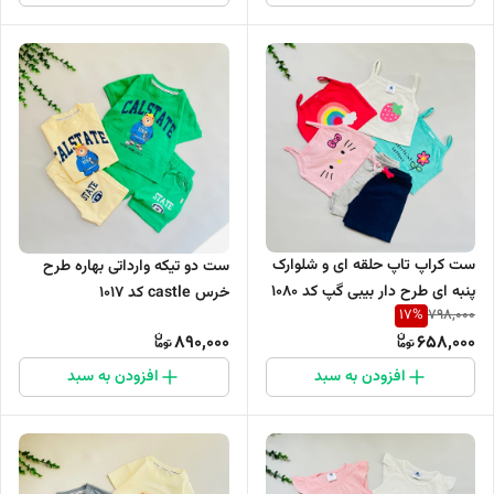
ست کراپ تاپ حلقه ای و شلوارک
ست دو تیکه وارداتی بهاره طرح
پنبه ای طرح دار بیبی گپ کد 1080
خرس castle کد 1017
17
%
798,000
890,000
658,000
افزودن به سبد
افزودن به سبد