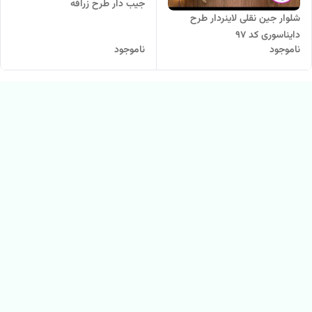
جیب دار طرح زرافه
شلوار جین نقلی لاینردار طرح
دایناسوری کد 97
ناموجود
ناموجود