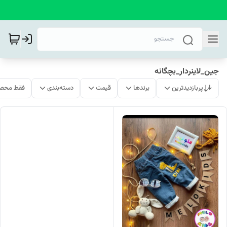
جین_لاینردار_بچگانه
پربازدیدترین
برندها
قیمت
دسته‌بندی
فقط محصو