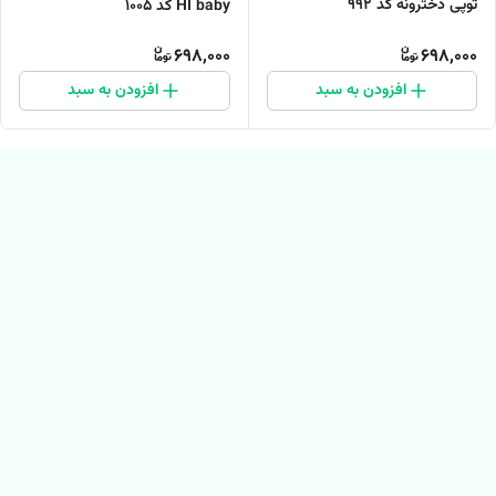
توپی دخترونه کد ۹۹۲
HI baby کد 1005
698,000
698,000
افزودن به سبد
افزودن به سبد