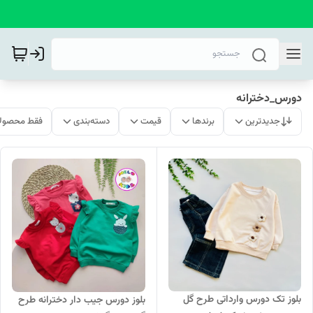
دورس_دخترانه
جدیدترین
برندها
قیمت
دسته‌بندی
فقط محصولا
بلوز تک دورس وارداتی طرح گل
بلوز دورس جیب دار دخترانه طرح