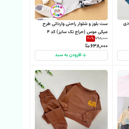
دی
ست بلوز و شلوار راحتی وارداتی طرح
میکی موس (حراج تک سایز) کد 4
20
%
798,000
638,000
افزودن به سبد