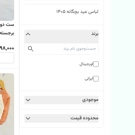
لباس عید بچگانه ۱۴۰۵
ست دو ت
برجسته کد
برند
498,000
اورجینال
ایرانی
موجودی
محدوده قیمت