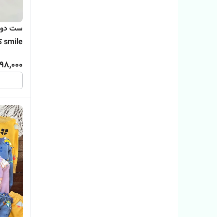
ست دو ت
smile کد ۹۷۳
498,000