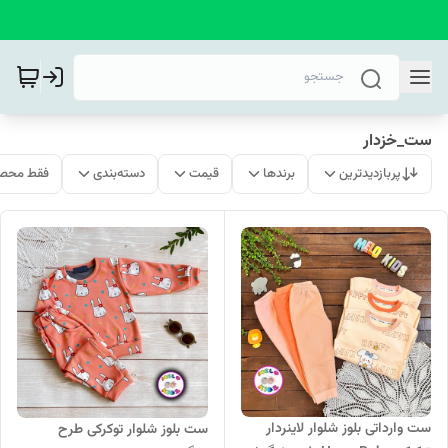
ست_خزدار
پربازدیدترین
برندها
قیمت
دسته‌بندی
فقط محصو
ست وارداتی بلوز شلوار لاینردار
ست بلوز شلوار توکرکی طرح