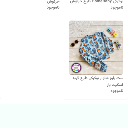
توکرکی HomeBaby طرح خرگوش
خرگوش
ناموجود
ناموجود
happy
ست بلوز شلوار توکرکی طرح گربه
اسکیت باز
ناموجود