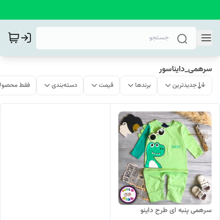
سرهمی_دایناسور
جدیدترین
برندها
قیمت
دسته‌بندی
فقط محصولا
سرهمی پنبه ای طرح داینو