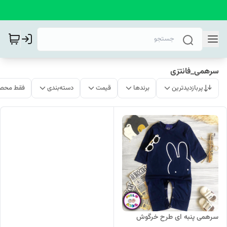
سرهمی_فانتزی
پربازدیدترین
برندها
قیمت
دسته‌بندی
فقط محصو
سرهمی پنبه ای طرح خرگوش