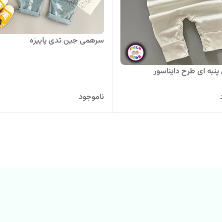
سرهمی جین تدی پاییزه
نبه ای طرح دایناسور
ناموجود