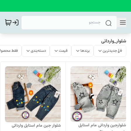
شلوار_وارداتی
جدیدترین
برندها
قیمت
دسته‌بندی
فقط محصولا
شلوارجین وارداتی مام استایل
شلوار جین مام استایل وارداتی