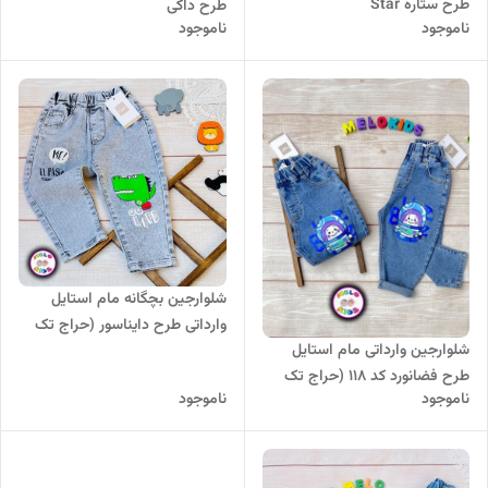
طرح ستاره Star
طرح داکی
ناموجود
ناموجود
شلوارجین بچگانه مام استایل
وارداتی طرح دایناسور (حراج تک
شلوارجین وارداتی مام استایل
سایز) کد 23
طرح فضانورد کد 118 (حراج تک
ناموجود
ناموجود
سایز)