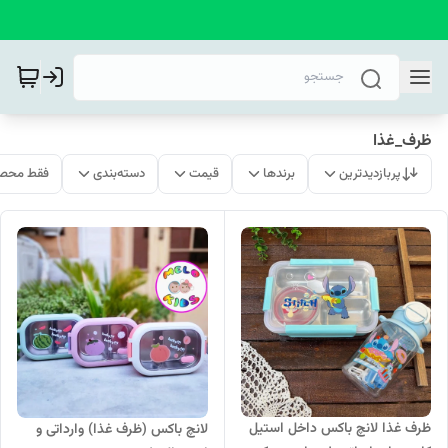
ظرف_غذا
پربازدیدترین
برندها
قیمت
دسته‌بندی
فقط محصو
ظرف غذا لانچ باکس داخل استیل
لانچ باکس (ظرف غذا) وارداتی و