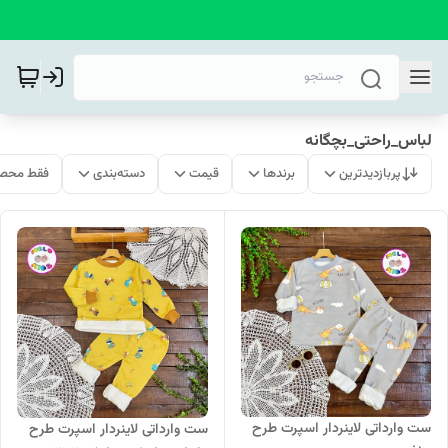
لباس_راحتی_بچگانه
پربازدیدترین
برندها
قیمت
دسته‌بندی
فقط محصو
ست وارداتی لاینردار اسپرت طرح
ست وارداتی لاینردار اسپرت طرح