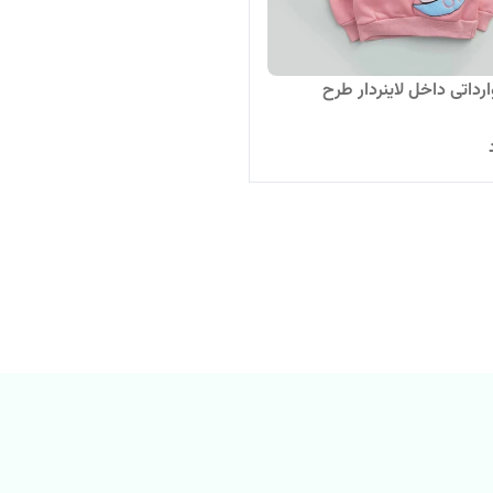
رداتی داخل لاینردار طرح