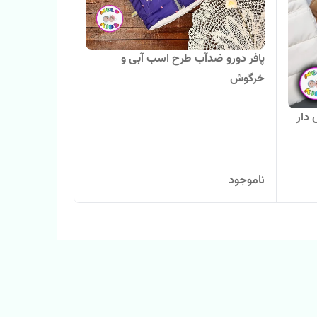
پافر دورو ضدآب طرح اسب آبی و
خرگوش
 دار
ناموجود