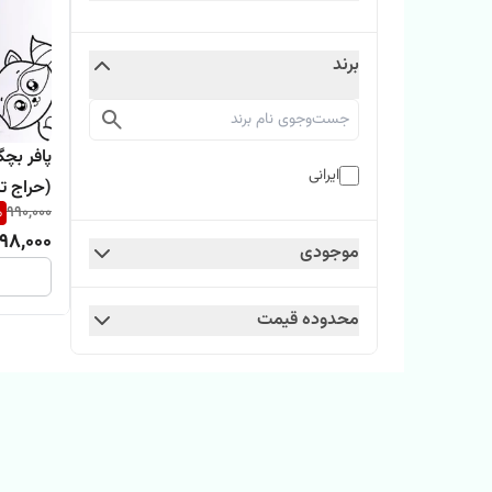
برند
پافر بچ
ایرانی
(حراج تک
%
990,000
98,000
موجودی
محدوده قیمت