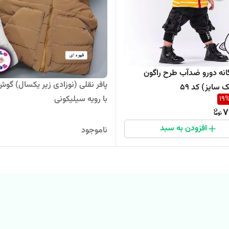
گانه دورو ضدآب طرح راگون
پافر نقلی (نوزادی زیر یکسال) گوش
 سایز) کد ۵۹
با رویه سیلیکونی
19
7
افزودن به سبد
ناموجود