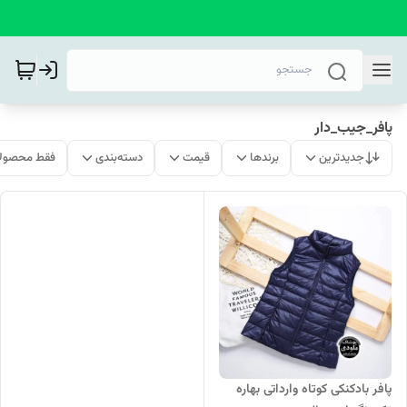
پافر_جیب_دار
جدیدترین
برندها
قیمت
دسته‌بندی
فقط محصولا
پافر بادکنکی کوتاه وارداتی بهاره