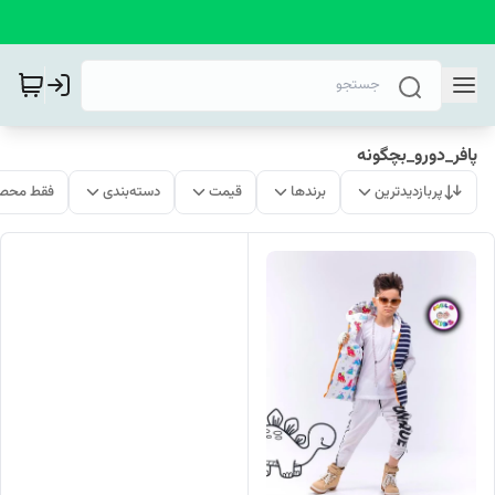
پافر_دورو_بچگونه
پربازدیدترین
برندها
قیمت
دسته‌بندی
فقط محصو