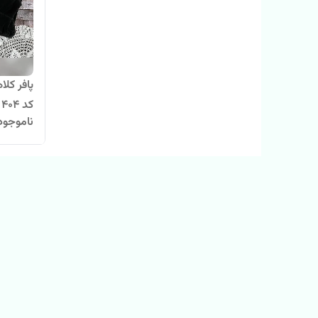
پافر کل
کد 404
ناموجود