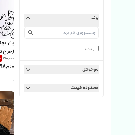
برند
پافر بچ
ایرانی
(حراج تک
%
990,000
98,000
موجودی
محدوده قیمت