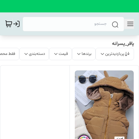
پافر_پسرانه
پربازدیدترین
برندها
قیمت
دسته‌بندی
فقط محصو