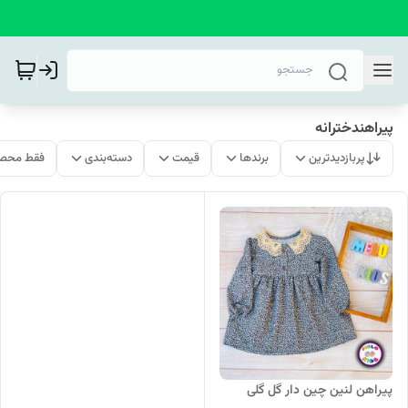
پیراهندخترانه
پربازدیدترین
برندها
قیمت
دسته‌بندی
فقط محصو
پیراهن لنین چین دار گل گلی