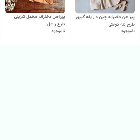
پیراهن دخترانه مخمل کبریتی
پیراهن دخترانه چین دار یقه گیپور
طرح راشل
طرح تنه درختی
ناموجود
ناموجود