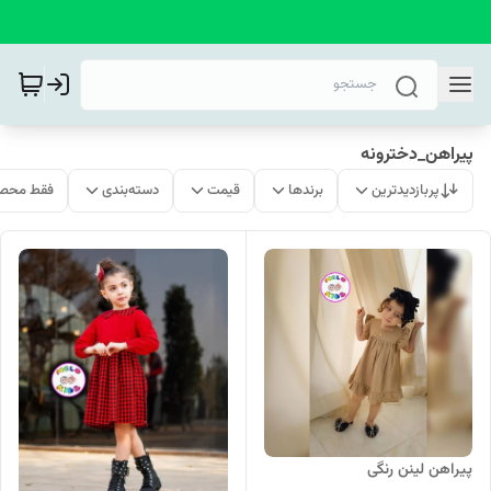
پیراهن_دخترونه
پربازدیدترین
برندها
قیمت
دسته‌بندی
فقط محصو
پیراهن لینن رنگی