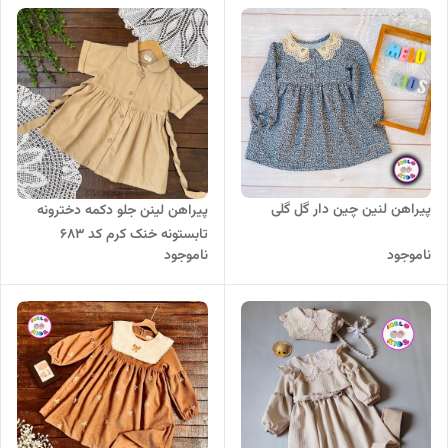
پیراهن لنین چین دار گل گلی
پیراهن لینن جلو دکمه دخترونه
تابستونه خنک کرم کد 683
ناموجود
ناموجود