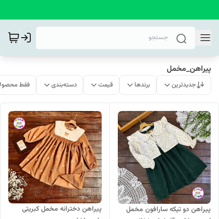
پیراهن_مخمل
جدیدترین
برندها
قیمت
دسته‌بندی
فقط محصولا
پیراهن دخترانه مخمل کبریتی
پیراهن دو تیکه سارافون مخمل