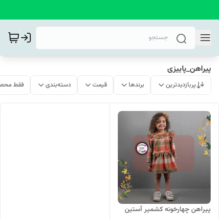
پیراهن_پاییزی
پربازدیدترین
برندها
قیمت
دسته‌بندی
فقط محصو
پیراهن چهارخونه کشمیر آستین