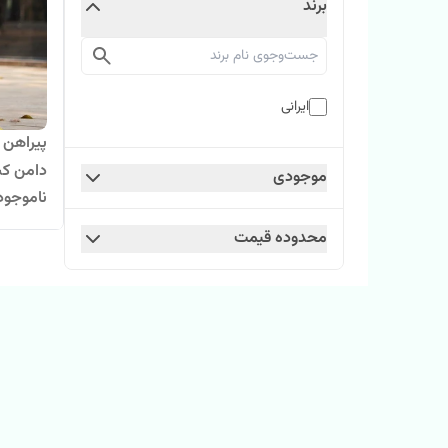
برند
ایرانی
پیراهن د
دامن ک
موجودی
ناموجود
محدوده قیمت