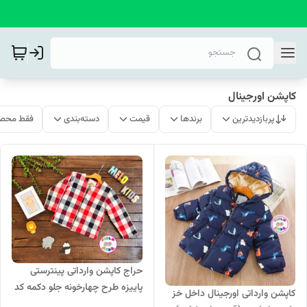
کاپشن اورجینال
پربازدیدترین
برندها
قیمت
دسته‌بندی
فقط محصو
حراج کاپشن وارداتی پینترستی
پاییزه طرح چهارخونه جلو دکمه کد
کاپشن وارداتی اورجینال داخل خز
378