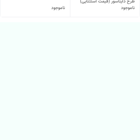
طرح دایناسور (قیمت استثنایی)
ناموجود
ناموجود