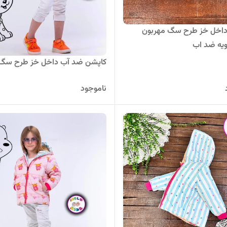
داخل خز طرح سگ مهربون
یه ضد اب
کاپشن ضد آب داخل خز طرح سگ
ناموجود