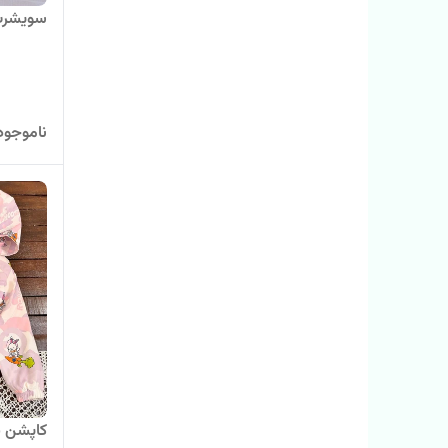
سویشرت 
ناموجود
کاپشن ب