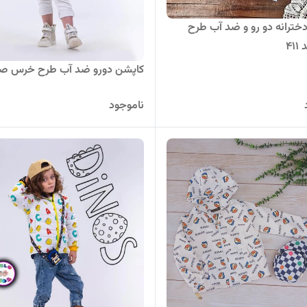
خترانه دو رو و ضد آب طرح
41
کاپشن دورو ضد آب طرح خرس صو
ناموجود