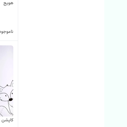
هویج
ناموجود
کاپشن د