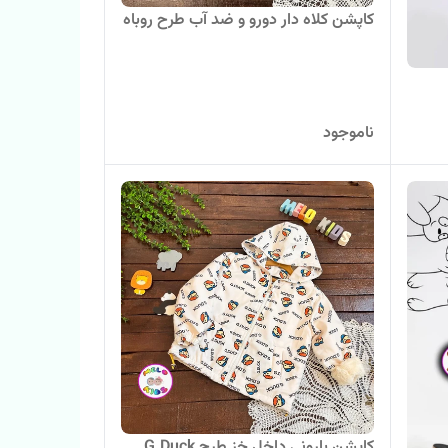
کاپشن کلاه دار دورو و ضد آب طرح روباه
ناموجود
کاپشن بارونی داخل خز طرح G.Duck