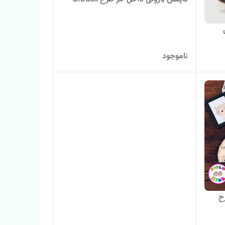
ناموجود
ح