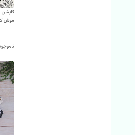
کاپشن د
موش کد 1
ناموجود