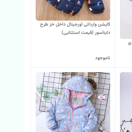
کاپشن وارداتی اورجینال داخل خز طرح
دایناسور (قیمت استثنایی)
ی
ناموجود