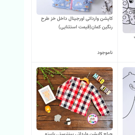
کاپشن وارداتی اورجینال داخل خز طرح
رنگین کمان(قیمت استثنایی)
ناموجود
حراج کاپشن وارداتی پینترستی پاییزه