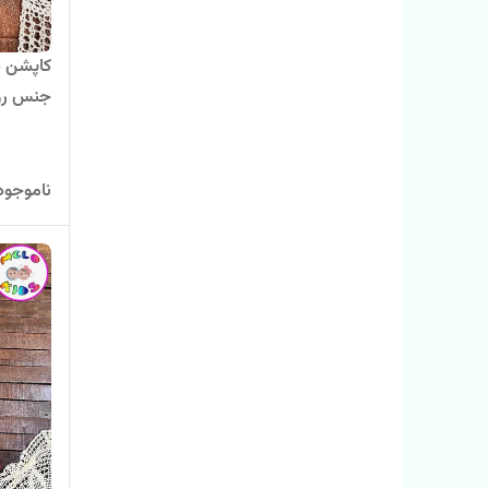
کاپشن 
جنس رو
ناموجود