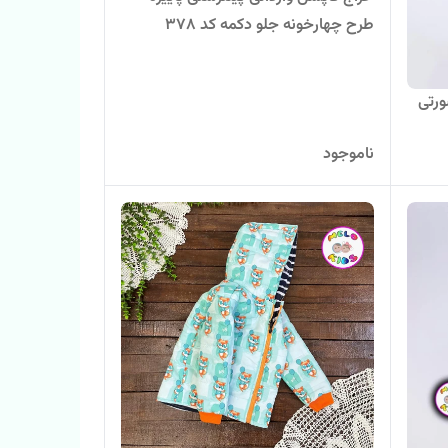
طرح چهارخونه جلو دکمه کد 378
رتی
ناموجود