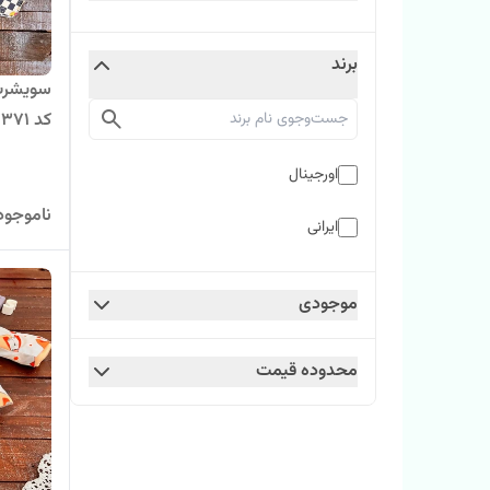
برند
سویشرت 
کد 371
اورجینال
ناموجود
ایرانی
موجودی
محدوده قیمت